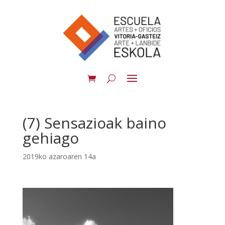
(7) Sensazioak baino
gehiago
2019ko azaroaren 14a