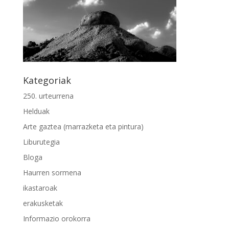
Kategoriak
250. urteurrena
Helduak
Arte gaztea (marrazketa eta pintura)
Liburutegia
Bloga
Haurren sormena
ikastaroak
erakusketak
Informazio orokorra