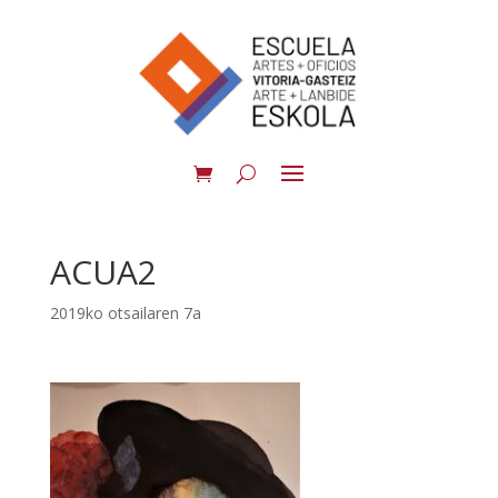
ACUA2
2019ko otsailaren 7a