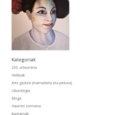
Kategoriak
250. urteurrena
Helduak
Arte gaztea (marrazketa eta pintura)
Liburutegia
Bloga
Haurren sormena
ikastaroak