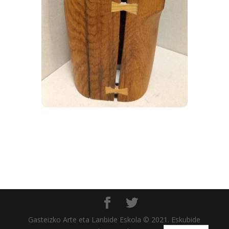
Gasteizko Arte eta Lanbide Eskola © 2021. Eskubide