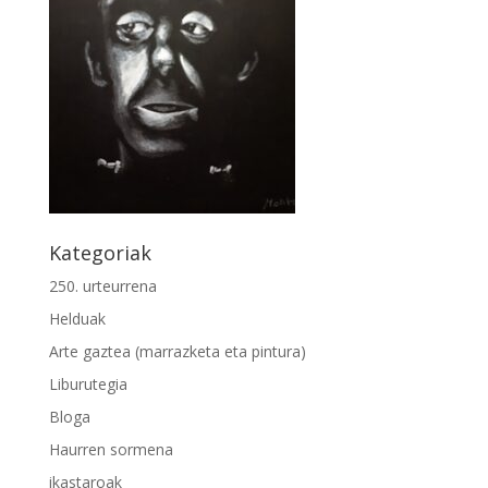
Kategoriak
250. urteurrena
Helduak
Arte gaztea (marrazketa eta pintura)
Liburutegia
Bloga
Haurren sormena
ikastaroak