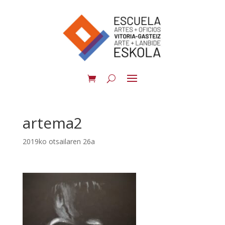
artema2
2019ko otsailaren 26a