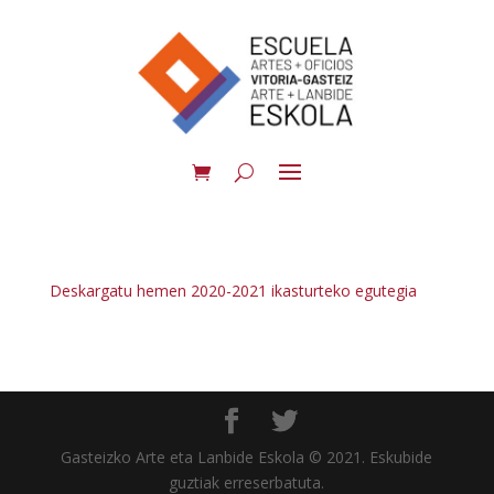
Deskargatu hemen 2020-2021 ikasturteko egutegia
Gasteizko Arte eta Lanbide Eskola © 2021. Eskubide
guztiak erreserbatuta.