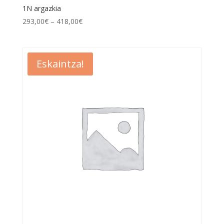
1N argazkia
293,00
€
–
418,00
€
Eskaintza!