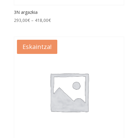
3N argazkia
293,00
€
–
418,00
€
Eskaintza!