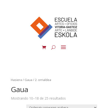
Hasiera
/
Gaua
/ 2. orrialdea
Gaua
Mostrando 10–18 de 25 resultados