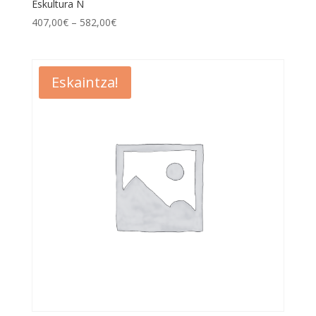
Eskultura N
407,00
€
–
582,00
€
Eskaintza!