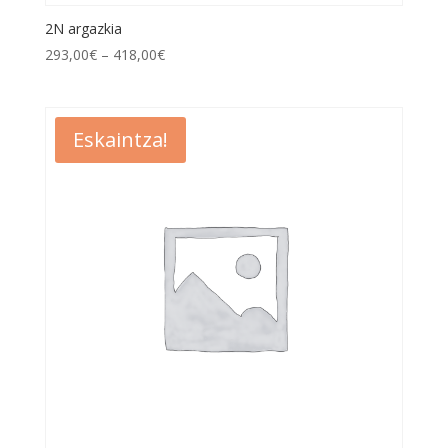
2N argazkia
293,00
€
–
418,00
€
Eskaintza!