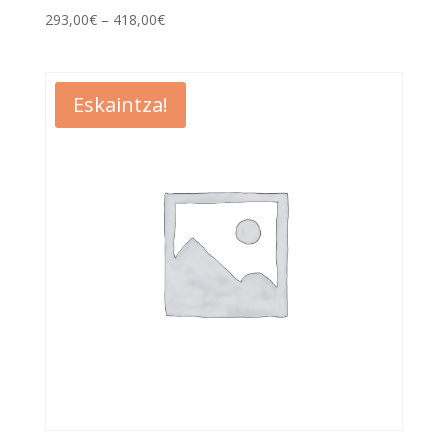
293,00
€
–
418,00
€
Eskaintza!