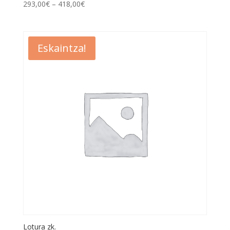
293,00
€
–
418,00
€
Eskaintza!
Lotura zk.