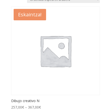
Eskaintza!
Dibujo creativo N
257,00
€
–
367,00
€