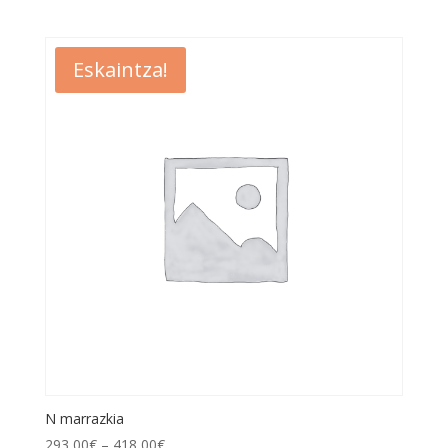
Eskaintza!
N marrazkia
293,00
€
–
418,00
€