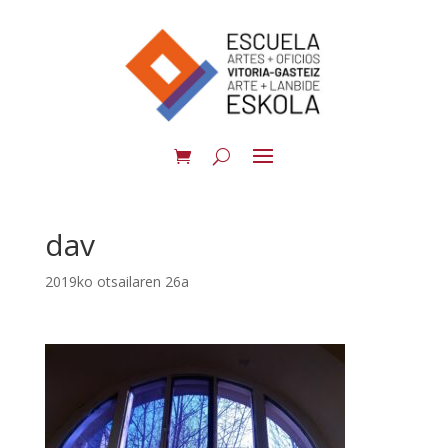
dav
2019ko otsailaren 26a