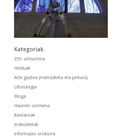
Kategoriak
250. urteurrena
Helduak
Arte gaztea (marrazketa eta pintura)
Liburutegia
Bloga
Haurren sormena
ikastaroak
erakusketak
Informazio orokorra