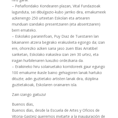
– Peñafloridako Kondearen plazan, Vital Fundazioak
lagunduta, sei dibulgazio-kubo jarriko dira, emakumeek
azkenengo 250 urteetan Eskolan eta artearen
munduan izandako presentziaren (eta absentziaren)
berri emateko.
– Eskolako paraninfoan, Puy Diaz de Tuestaren lan
bikainaren atzera begirako erakusketa egongo da; izan
ere, ohorezko azken saria jaso zuen Blas Arratibel
sariketan, Eskolako irakaslea izan zen 30 urtez, eta
iragan hurbilenaren luxuzko ordezkaria da.
– Eraikineko hiru solairuetako korridoreek gaur egungo
100 emakume ikasle baino gehiagoren lanak hartuko
dituzte; adin guztietako artisten lanak dira, diziplina
guztietakoak, Eskolaren orainaren isla.
Zain izango gaituzu!
Buenos días,
Buenos días, desde la Escuela de Artes y Oficios de
Vitoria-Gasteiz queremos invitarte a la inauguración de