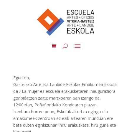
Egun on,
Gasteizko Arte eta Lanbide Eskolak Emakumea eskola
da / La mujer es escuela erakusketaren inauguraziora
gonbidatzen zaitu; martxoaren 6an izango da,
12:00etan, Peñafloridako Kondearen plazan.
Izenburu horren pean, Eskolak aitortza egingo dio
emakumeek zentroan ez ezik artearen munduan ere
bete duten eginkizunari: hiru erakusketa, hiru gune eta
hiru garai.