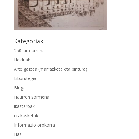
Kategoriak
250. urteurrena
Helduak
Arte gaztea (marrazketa eta pintura)
Liburutegia
Bloga
Haurren sormena
ikastaroak
erakusketak
Informazio orokorra
Hasi