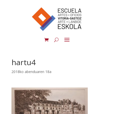
hartu4
2018ko abenduaren 18a