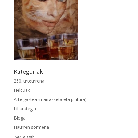
Kategoriak
250. urteurrena
Helduak
Arte gaztea (marrazketa eta pintura)
Liburutegia
Bloga
Haurren sormena
ikastaroak