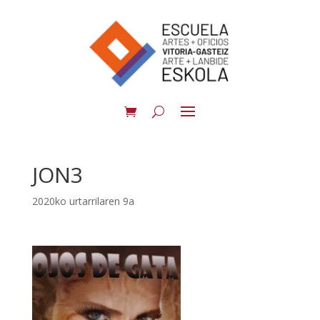
JON3
2020ko urtarrilaren 9a