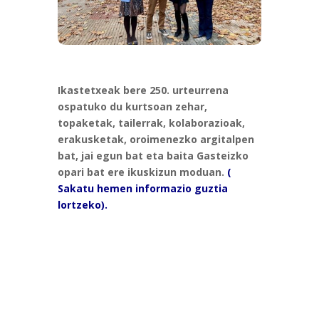
Ikastetxeak bere 250. urteurrena
ospatuko du kurtsoan zehar,
topaketak, tailerrak, kolaborazioak,
erakusketak, oroimenezko argitalpen
bat, jai egun bat eta baita Gasteizko
opari bat ere ikuskizun moduan.
(
Sakatu hemen informazio guztia
lortzeko).