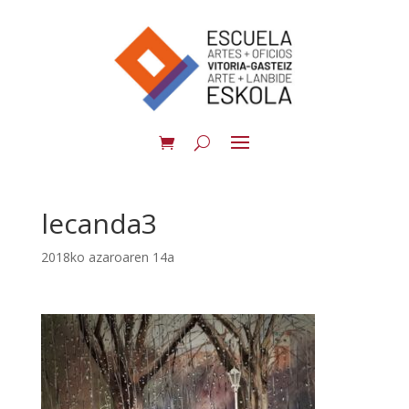
lecanda3
2018ko azaroaren 14a