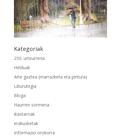
Kategoriak
250. urteurrena
Helduak
Arte gaztea (marrazketa eta pintura)
Liburutegia
Bloga
Haurren sormena
ikastaroak
erakusketak
Informazio orokorra