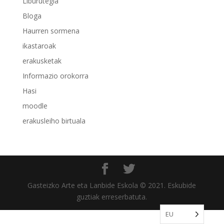
Liburutegia
Bloga
Haurren sormena
ikastaroak
erakusketak
Informazio orokorra
Hasi
moodle
erakusleiho birtuala
Gasteizko Arte eta Lanbide Eskola © 2021. Eskubide
guztiak erreserbatuta.
EU