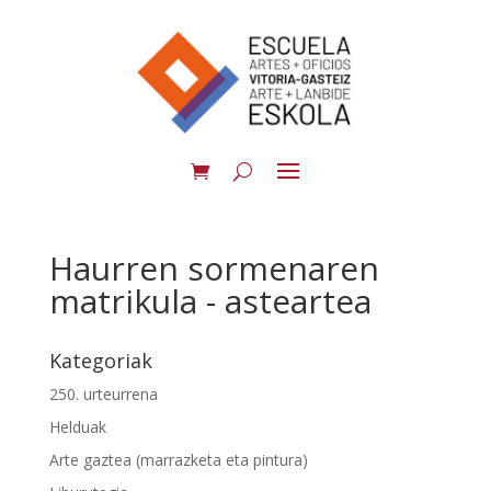
Haurren sormenaren
matrikula - asteartea
Kategoriak
250. urteurrena
Helduak
Arte gaztea (marrazketa eta pintura)