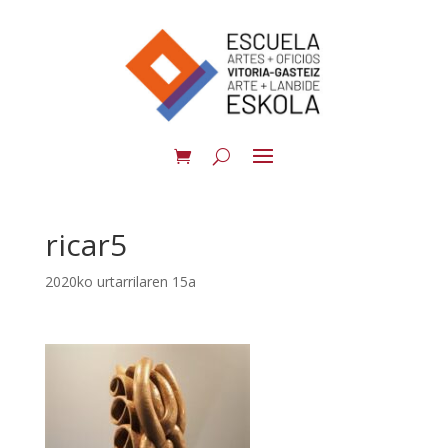
ricar5
2020ko urtarrilaren 15a