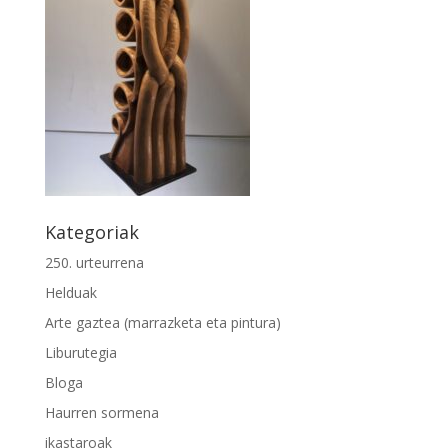
Kategoriak
250. urteurrena
Helduak
Arte gaztea (marrazketa eta pintura)
Liburutegia
Bloga
Haurren sormena
ikastaroak