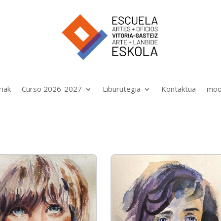
riak
Curso 2026-2027
Liburutegia
Kontaktua
moo