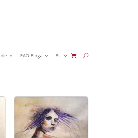
dle
EAO Bloga
EU