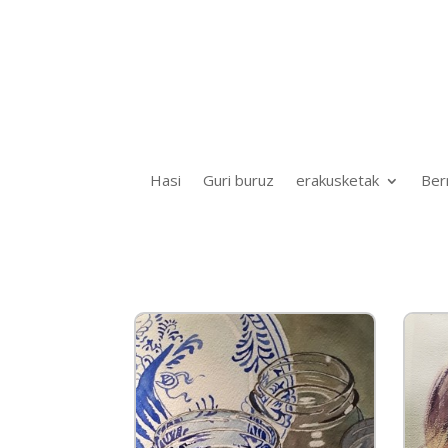
Hasi
Guri buruz
erakusketak
Ber