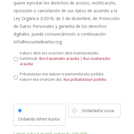
quiere ejercitar los derechos de acceso, rectificación,
oposición o cancelación de sus datos de acuerdo a la
Ley Orgánica 3/2018, de 5 de diciembre, de Protección
de Datos Personales y garantía de los derechos
digitales, puede comunicárnoslo a continuación:
Info@escueladeartes.org
L
Irakurri ditut eta onartzen ditut matrikulatzeko
e
baldintzak.
Ikus Espainiako araudia
|
Ikus euskarazko
y
araudia
d
P
Pribatutasun eta datuen tratamendurako politika
e
r
irakurri eta onartzen dut.
Ikus pribatutasun politika
p
i
r
b
o
a
t
t
e
u
c
Ordainketa osoa
t
c
a
i
Ordaindu lehen kuota
s
ó
u
n
n
d
Lehen zatia bakarrik ordaindu
100,00
€
.