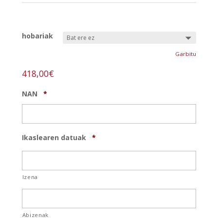
REF:
alfareria-m-m
hobariak
Garbitu
418,00
€
NAN
*
Ikaslearen datuak
*
Izena
Abizenak