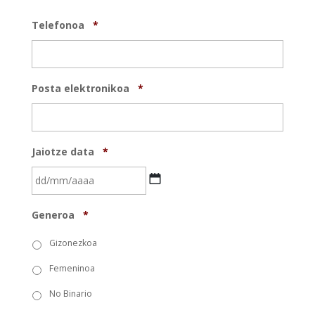
Telefonoa
*
Posta elektronikoa
*
Jaiotze data
*
DD
Generoa
*
barra
MM
Gizonezkoa
barra
Femeninoa
YYYY
No Binario