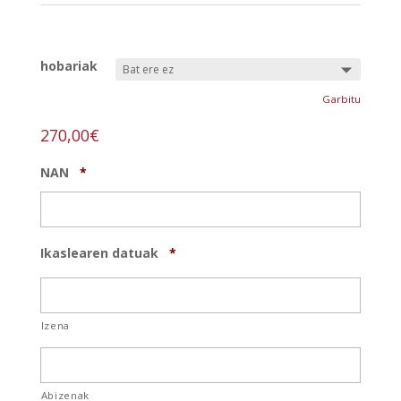
ERREF:
creatividad-l
hobariak
Garbitu
270,00
€
NAN
*
Ikaslearen datuak
*
Izena
Abizenak