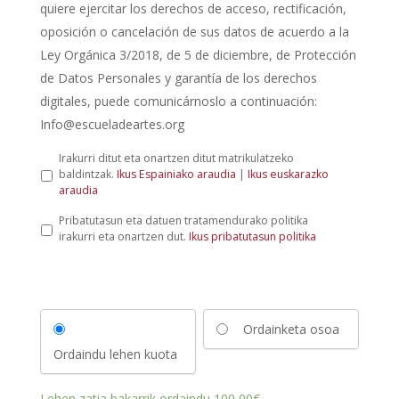
quiere ejercitar los derechos de acceso, rectificación,
oposición o cancelación de sus datos de acuerdo a la
Ley Orgánica 3/2018, de 5 de diciembre, de Protección
de Datos Personales y garantía de los derechos
digitales, puede comunicárnoslo a continuación:
Info@escueladeartes.org
L
Irakurri ditut eta onartzen ditut matrikulatzeko
e
baldintzak.
Ikus Espainiako araudia
|
Ikus euskarazko
y
araudia
d
P
Pribatutasun eta datuen tratamendurako politika
e
r
irakurri eta onartzen dut.
Ikus pribatutasun politika
p
i
r
b
o
a
t
t
e
u
c
Ordainketa osoa
t
c
a
i
Ordaindu lehen kuota
s
ó
u
n
n
d
Lehen zatia bakarrik ordaindu
100,00
€
.