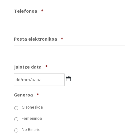
Telefonoa
*
Posta elektronikoa
*
Jaiotze data
*
DD
Generoa
*
barra
MM
Gizonezkoa
barra
Femeninoa
YYYY
No Binario