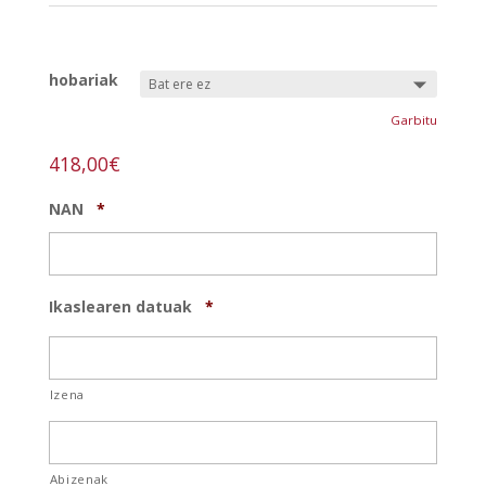
REF:
Prácticas-artísticas-m
hobariak
Garbitu
418,00
€
NAN
*
Ikaslearen datuak
*
Izena
Abizenak