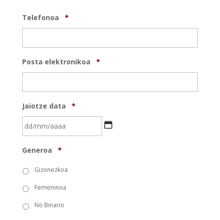
Telefonoa
*
Posta elektronikoa
*
Jaiotze data
*
DD
Generoa
*
barra
MM
Gizonezkoa
barra
Femeninoa
YYYY
No Binario