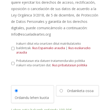
quiere ejercitar los derechos de acceso, rectificación,
oposición o cancelación de sus datos de acuerdo a la
Ley Orgánica 3/2018, de 5 de diciembre, de Protección
de Datos Personales y garantía de los derechos
digitales, puede comunicárnoslo a continuación:
Info@escueladeartes.org
L
Irakurri ditut eta onartzen ditut matrikulatzeko
e
baldintzak.
Ikus Espainiako araudia
|
Ikus euskarazko
y
araudia
d
P
Pribatutasun eta datuen tratamendurako politika
e
r
irakurri eta onartzen dut.
Ikus pribatutasun politika
p
i
r
b
o
a
t
t
e
u
c
Ordainketa osoa
t
c
a
i
Ordaindu lehen kuota
s
ó
u
n
n
d
Lehen zatia bakarrik ordaindu
100,00
€
.