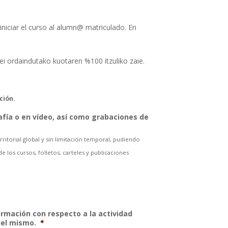
niciar el curso al alumn@ matriculado. En
ei ordaindutako kuotaren %100 itzuliko zaie.
ción.
afía o en vídeo, así como grabaciones de
ritorial global y sin limitación temporal, pudiendo
 los cursos, folletos, carteles y publicaciones
ormación con respecto a la actividad
del mismo.
*