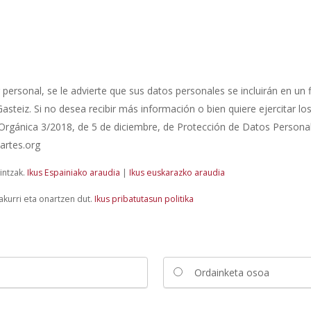
personal, se le advierte que sus datos personales se incluirán en un f
asteiz. Si no desea recibir más información o bien quiere ejercitar lo
Orgánica 3/2018, de 5 de diciembre, de Protección de Datos Personale
artes.org
dintzak.
Ikus Espainiako araudia
|
Ikus euskarazko araudia
akurri eta onartzen dut.
Ikus pribatutasun politika
Ordainketa osoa