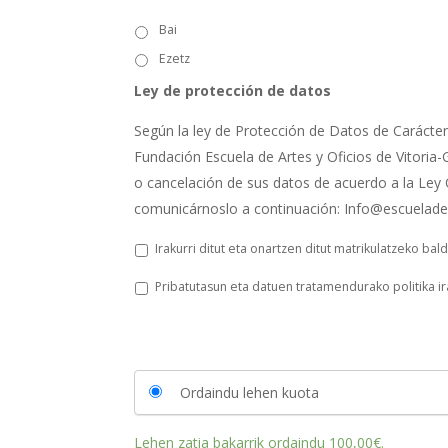
Bai
Ezetz
Ley de protección de datos
Según la ley de Protección de Datos de Carácter 
Fundación Escuela de Artes y Oficios de Vitoria-G
o cancelación de sus datos de acuerdo a la Ley 
comunicárnoslo a continuación: Info@escuelade
L
Irakurri ditut eta onartzen ditut matrikulatzeko bal
e
y
P
Pribatutasun eta datuen tratamendurako politika ir
d
r
e
i
p
b
r
a
o
t
t
u
Ordaindu lehen kuota
e
t
c
a
Lehen zatia bakarrik ordaindu
100,00
€
.
c
s