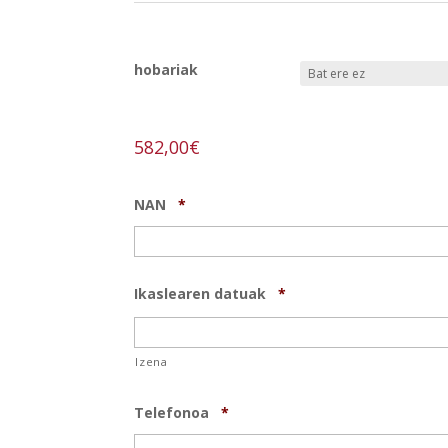
REF:
proyectos-pintura-t-lx
hobariak
582,00
€
NAN
*
Ikaslearen datuak
*
Izena
Telefonoa
*