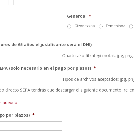
Generoa
*
Gizonezkoa
Femeninoa
ores de 65 años el justificante será el DNI)
Onartutako fitxategi motak: jpg, png,
EPA (solo necesario en el pago por plazos)
*
Tipos de archivos aceptados: jpg, png,
do directo SEPA tendrás que descargar el siguiente documento, rellen
de adeudo
go por plazos)
*