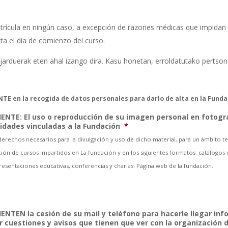
rícula en ningún caso, a excepción de razones médicas que impidan i
ta el día de comienzo del curso.
 jarduerak eten ahal izango dira. Kasu honetan, erroldatutako pertson
TE en la recogida de datos personales para darlo de alta en la Funda
IENTE: El uso o reproducción de su imagen personal en fotogr
vidades vinculadas a la Fundación
*
rechos necesarios para la divulgación y uso de dicho material, para un ámbito ter
ión de cursos impartidos en La fundación y en los siguientes formatos: catálogos de
 presentaciones educativas, conferencias y charlas. Página web de la fundación.
ENTEN la cesión de su mail y teléfono para hacerle llegar inf
r cuestiones y avisos que tienen que ver con la organización 