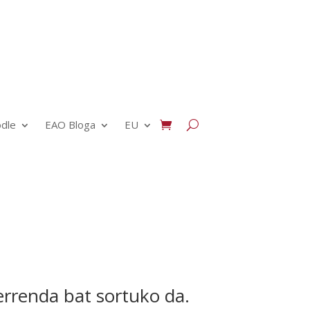
dle
EAO Bloga
EU
zerrenda bat sortuko da.