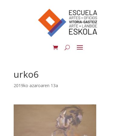
urko6
2019ko azaroaren 13a