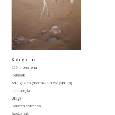
Kategoriak
250. urteurrena
Helduak
Arte gaztea (marrazketa eta pintura)
Liburutegia
Bloga
Haurren sormena
ikastaroak