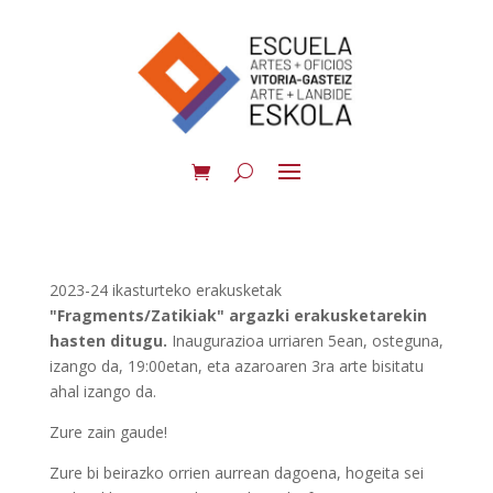
2023-24 ikasturteko erakusketak
"Fragments/Zatikiak" argazki erakusketarekin
hasten ditugu.
Inaugurazioa urriaren 5ean, osteguna,
izango da, 19:00etan, eta azaroaren 3ra arte bisitatu
ahal izango da.
Zure zain gaude!
Zure bi beirazko orrien aurrean dagoena, hogeita sei