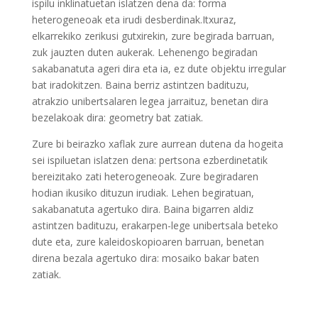
ispilu inklinatuetan islatzen dena da: forma
heterogeneoak eta irudi desberdinak.Itxuraz,
elkarrekiko zerikusi gutxirekin, zure begirada barruan,
zuk jauzten duten aukerak. Lehenengo begiradan
sakabanatuta ageri dira eta ia, ez dute objektu irregular
bat iradokitzen. Baina berriz astintzen badituzu,
atrakzio unibertsalaren legea jarraituz, benetan dira
bezelakoak dira: geometry bat zatiak.
Zure bi beirazko xaflak zure aurrean dutena da hogeita
sei ispiluetan islatzen dena: pertsona ezberdinetatik
bereizitako zati heterogeneoak. Zure begiradaren
hodian ikusiko dituzun irudiak. Lehen begiratuan,
sakabanatuta agertuko dira. Baina bigarren aldiz
astintzen badituzu, erakarpen-lege unibertsala beteko
dute eta, zure kaleidoskopioaren barruan, benetan
direna bezala agertuko dira: mosaiko bakar baten
zatiak.