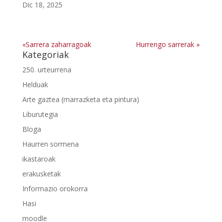
Dic 18, 2025
«Sarrera zaharragoak
Hurrengo sarrerak »
Kategoriak
250. urteurrena
Helduak
Arte gaztea (marrazketa eta pintura)
Liburutegia
Bloga
Haurren sormena
ikastaroak
erakusketak
Informazio orokorra
Hasi
moodle