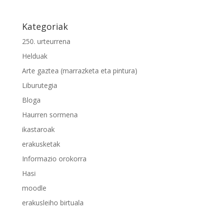
Kategoriak
250. urteurrena
Helduak
Arte gaztea (marrazketa eta pintura)
Liburutegia
Bloga
Haurren sormena
ikastaroak
erakusketak
Informazio orokorra
Hasi
moodle
erakusleiho birtuala