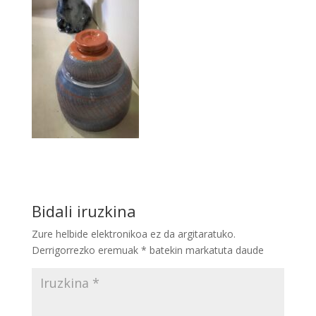
Bidali iruzkina
Zure helbide elektronikoa ez da argitaratuko.
Derrigorrezko eremuak
*
batekin markatuta daude