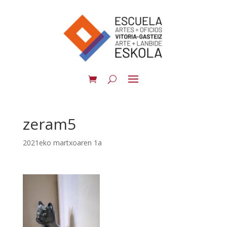
zeram5
2021eko martxoaren 1a