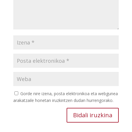
Gorde nire izena, posta elektronikoa eta webgunea
arakatzaile honetan iruzkintzen dudan hurrengorako.