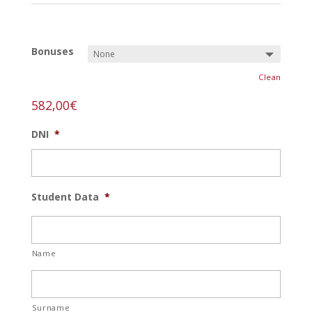
REF:
madera-lx-t
Bonuses
Clean
582,00
€
DNI
*
Student Data
*
Name
Surname