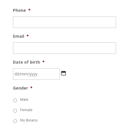
Phone
*
Email
*
Date of birth
*
DD
Gender
*
bar
MM
Male
bar
Female
YYYYY
No Binario