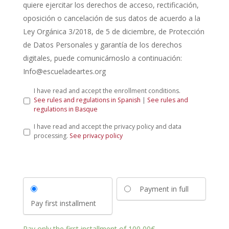
quiere ejercitar los derechos de acceso, rectificación,
oposición o cancelación de sus datos de acuerdo a la
Ley Orgánica 3/2018, de 5 de diciembre, de Protección
de Datos Personales y garantía de los derechos
digitales, puede comunicárnoslo a continuación:
Info@escueladeartes.org
L
I have read and accept the enrollment conditions.
e
See rules and regulations in Spanish
|
See rules and
y
regulations in Basque
d
P
I have read and accept the privacy policy and data
e
r
processing.
See privacy policy
p
i
r
v
o
a
t
c
e
y
c
Payment in full
P
c
o
i
Pay first installment
l
ó
i
n
c
d
Pay only the first installment of
100,00
€
.