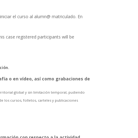
niciar el curso al alumn@ matriculado. En
s case registered participants will be
ción.
afía o en vídeo, así como grabaciones de
ritorial global y sin limitación temporal, pudiendo
 los cursos, folletos, carteles y publicaciones
ormación con respecto a la actividad