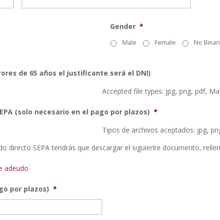
Gender
*
Male
Female
No Binar
ores de 65 años el justificante será el DNI)
Accepted file types: jpg, png, pdf, Max
EPA (solo necesario en el pago por plazos)
*
Tipos de archivos aceptados: jpg, png,
do directo SEPA tendrás que descargar el siguiente documento, rellen
de adeudo
go por plazos)
*