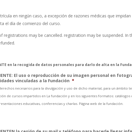
rícula en ningún caso, a excepción de razones médicas que impidan i
ta el día de comienzo del curso.
 registrations may be cancelled. registration may be suspended. In thi
refunded.
TE en la recogida de datos personales para darlo de alta en la Funda
IENTE: El uso o reproducción de su imagen personal en fotogr
vidades vinculadas a la Fundación
*
rechos necesarios para la divulgación y uso de dicho material, para un ámbito ter
ión de cursos impartidos en La fundación y en los siguientes formatos: catálogos de
 presentaciones educativas, conferencias y charlas. Página web de la fundación.
ENTEN la cesión de su mail y teléfono para hacerle llegar inf