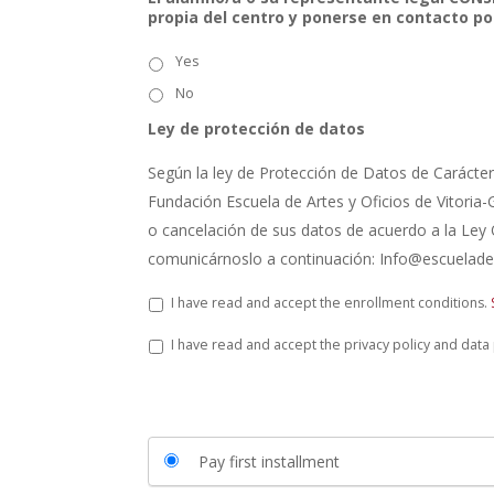
propia del centro y ponerse en contacto po
Yes
No
Ley de protección de datos
Según la ley de Protección de Datos de Carácter 
Fundación Escuela de Artes y Oficios de Vitoria-G
o cancelación de sus datos de acuerdo a la Ley 
comunicárnoslo a continuación: Info@escuelade
L
I have read and accept the enrollment conditions.
e
y
P
I have read and accept the privacy policy and data
d
r
e
i
p
v
r
a
o
c
t
y
Pay first installment
e
P