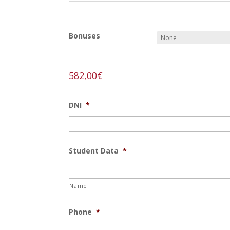
REF:
paisaje-m
Bonuses
582,00
€
DNI
*
Student Data
*
Name
Phone
*