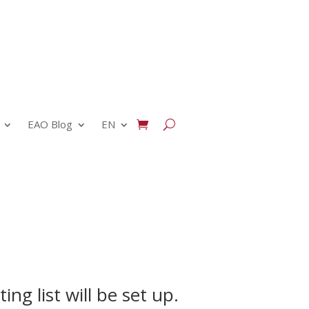
EAO Blog
EN
ing list will be set up.