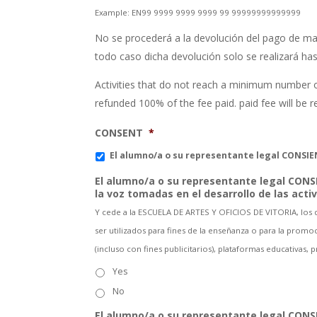
Example: EN99 9999 9999 9999 99 99999999999999
No se procederá a la devolución del pago de mat
todo caso dicha devolución solo se realizará has
Activities that do not reach a minimum number of
refunded 100% of the fee paid. paid fee will be 
CONSENT
*
El alumno/a o su representante legal CONSIEN
El alumno/a o su representante legal CONS
la voz tomadas en el desarrollo de las acti
Y cede a la ESCUELA DE ARTES Y OFICIOS DE VITORIA, los de
ser utilizados para fines de la enseñanza o para la promoc
(incluso con fines publicitarios), plataformas educativas,
Yes
No
El alumno/a o su representante legal CONSI