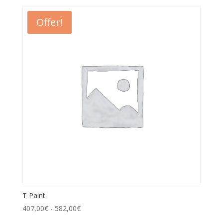
Offer!
T Paint
407,00
€
-
582,00
€