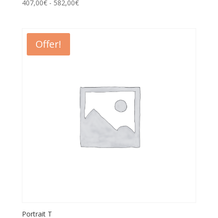
407,00
€
-
582,00
€
Offer!
Portrait T