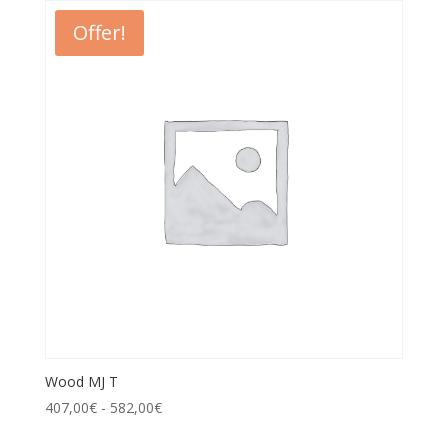
Offer!
Wood MJ T
407,00
€
-
582,00
€