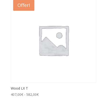
Offer!
Wood LX T
407,00
€
-
582,00
€