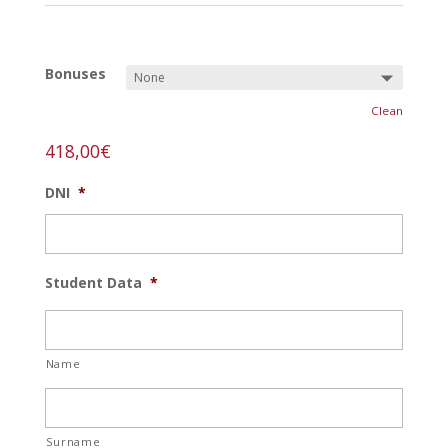
REF:
acuarela-n
Bonuses
Clean
418,00
€
DNI
*
Student Data
*
Name
Surname