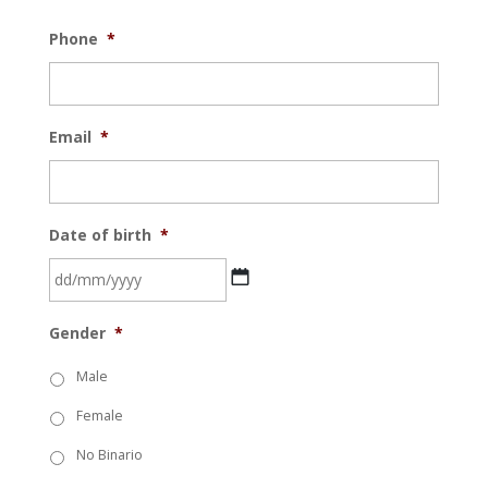
Phone
*
Email
*
Date of birth
*
DD
Gender
*
bar
MM
Male
bar
Female
YYYYY
No Binario