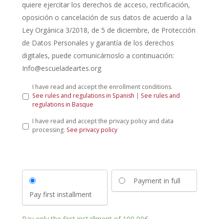
quiere ejercitar los derechos de acceso, rectificación,
oposición o cancelación de sus datos de acuerdo a la
Ley Orgánica 3/2018, de 5 de diciembre, de Protección
de Datos Personales y garantía de los derechos
digitales, puede comunicárnoslo a continuación:
Info@escueladeartes.org
L
I have read and accept the enrollment conditions.
e
See rules and regulations in Spanish
|
See rules and
y
regulations in Basque
d
P
I have read and accept the privacy policy and data
e
r
processing.
See privacy policy
p
i
r
v
o
a
t
c
e
y
c
Payment in full
P
c
o
i
Pay first installment
l
ó
i
n
c
d
Pay only the first installment of
100,00
€
.