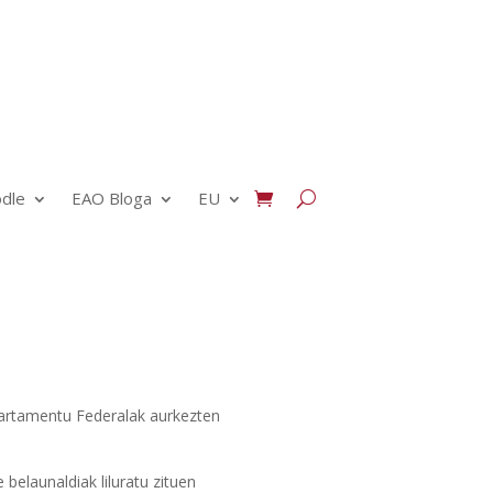
dle
EAO Bloga
EU
artamentu Federalak aurkezten
 belaunaldiak liluratu zituen