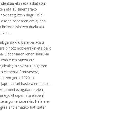
endentziarekin eta askatasun
i zen eta 15 zinemarako
enok ezagutzen dugu Heidi.
u osoan ospearen erdigunea
historia islatzen duela XIX.
tzuk...
nkigarria da, bere paradisu
re bihotz noblearekin eta balio
. Eleberriaren lehen liburukia
 izan zuen Suitza eta
egileak (1827–1901) bigarren
ta eleberria frantsesera,
zuli zen gero. 1920ko
 japoniarrari hasiera eman zion.
o umeei ezagutarazi zien.
a-egokitzapen eta eleberri
zte argumentuarekin. Hala ere,
gura enblematiko bat izaten