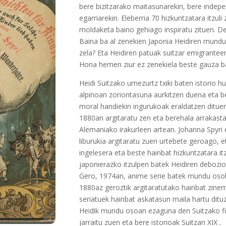
bere bizitzarako maitasunarekin, bere indep
egarriarekin. Eleberria 70 hizkuntzatara itzul
moldaketa baino gehiago inspiratu zituen. D
Baina ba al zenekien Japonia Heidiren mund
zela? Eta Heidiren patuak suitzar emigranteen 
Hona hemen ziur ez zenekiela beste gauza ba
Heidi Suitzako umezurtz txiki baten istorio hu
alpinoan zoriontasuna aurkitzen duena eta be
moral handiekin ingurukoak eraldatzen dituena
1880an argitaratu zen eta berehala arrakasta
Alemaniako irakurleen artean. Johanna Spyri 
liburukia argitaratu zuen urtebete geroago, e
ingelesera eta beste hainbat hizkuntzatara it
japonierazko itzulpen batek Heidiren debozio
Gero, 1974an, anime serie batek mundu osok
1880az geroztik argitaratutako hainbat zinem
seriatuek hainbat askatasun maila hartu ditu
Heidik mundu osoan ezaguna den Suitzako fi
jarraitu zuen eta bere istorioak Suitzan XIX
.