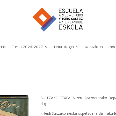
riak
Curso 2026-2027
Liburutegia
Kontaktua
moo
SUITZAKO ETXEA (Atzerri Arazoetarako Dep
du)
«Heidi Suitzako neska ospetsuena da. Irakurle