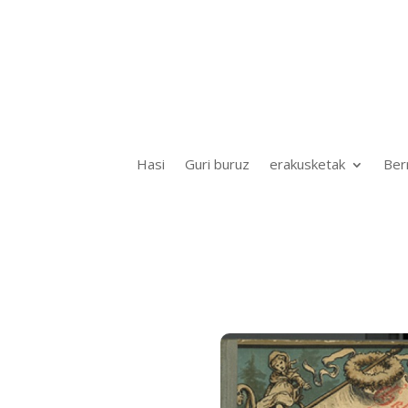
Hasi
Guri buruz
erakusketak
Ber