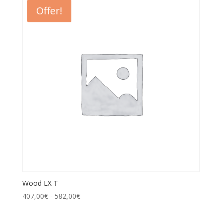
Offer!
Wood LX T
407,00
€
-
582,00
€