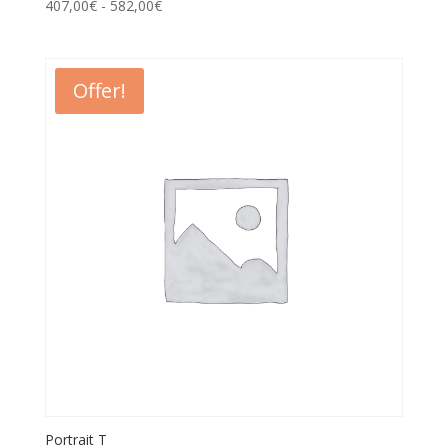
407,00
€
-
582,00
€
Offer!
Portrait T