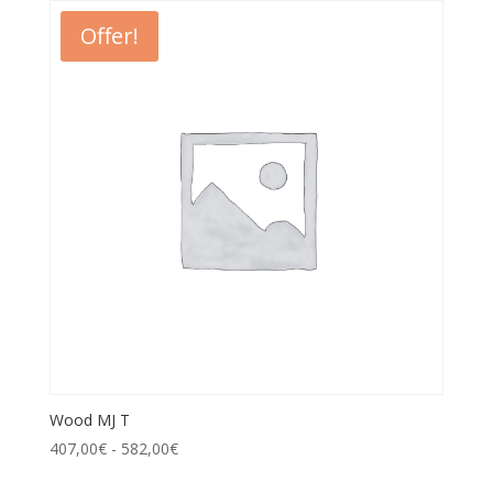
Offer!
Wood MJ T
407,00
€
-
582,00
€