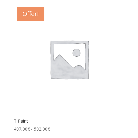
Offer!
T Paint
407,00
€
-
582,00
€