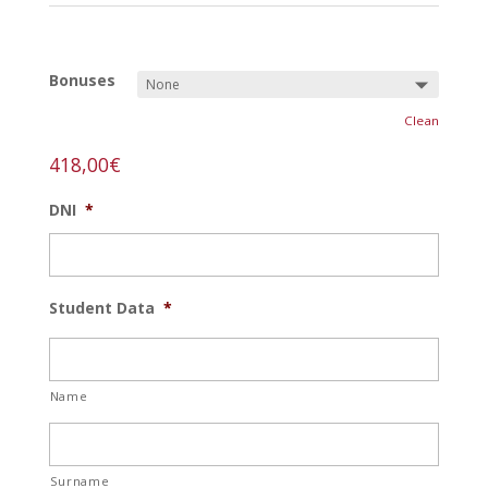
REF:
foto-1-n
Bonuses
Clean
418,00
€
DNI
*
Student Data
*
Name
Surname