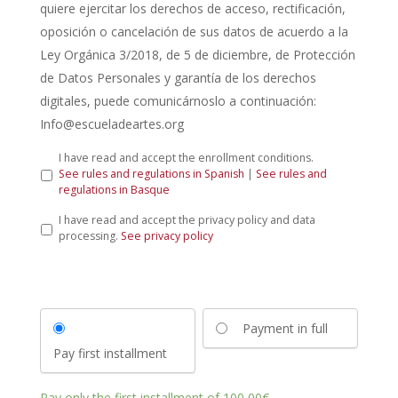
quiere ejercitar los derechos de acceso, rectificación,
oposición o cancelación de sus datos de acuerdo a la
Ley Orgánica 3/2018, de 5 de diciembre, de Protección
de Datos Personales y garantía de los derechos
digitales, puede comunicárnoslo a continuación:
Info@escueladeartes.org
L
I have read and accept the enrollment conditions.
e
See rules and regulations in Spanish
|
See rules and
y
regulations in Basque
d
P
I have read and accept the privacy policy and data
e
r
processing.
See privacy policy
p
i
r
v
o
a
t
c
e
y
c
Payment in full
P
c
o
i
Pay first installment
l
ó
i
n
c
d
Pay only the first installment of
100,00
€
.