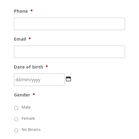
Phone
*
Email
*
Date of birth
*
DD
Gender
*
bar
MM
Male
bar
Female
YYYYY
No Binario