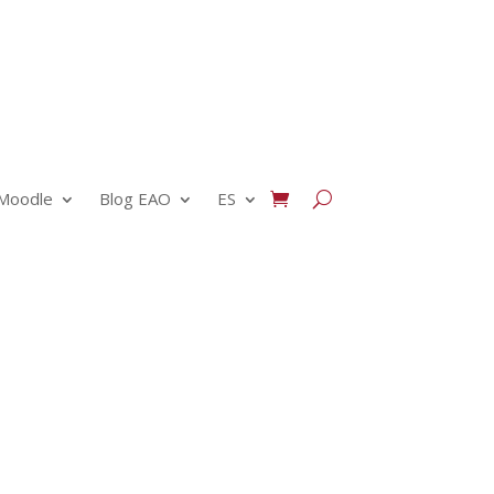
Moodle
Blog EAO
ES