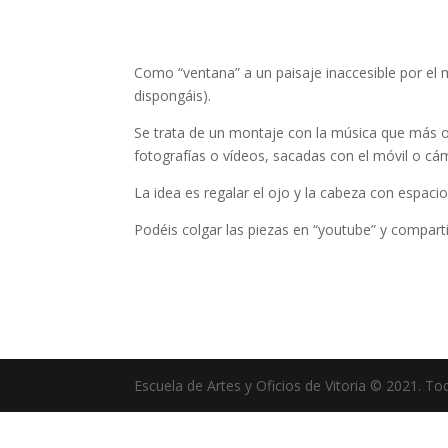
Como “ventana” a un paisaje inaccesible por el
dispongáis).
Se trata de un montaje con la música que más os
fotografías o vídeos, sacadas con el móvil o cá
La idea es regalar el ojo y la cabeza con espacio
Podéis colgar las piezas en “youtube” y comparti
Escuela de Artes y Oficios de Vitoria © 2021. T