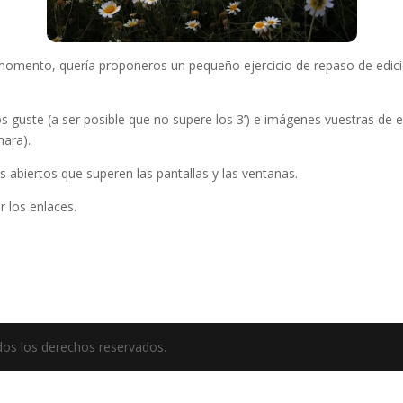
 momento, quería proponeros un pequeño ejercicio de repaso de edic
 guste (a ser posible que no supere los 3’) e imágenes vuestras de e
mara).
s abiertos que superen las pantallas y las ventanas.
r los enlaces.
odos los derechos reservados.