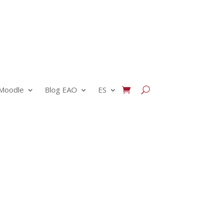
Moodle
Blog EAO
ES