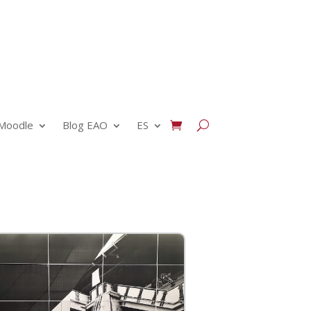
Moodle
Blog EAO
ES