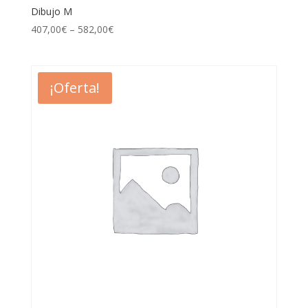
Dibujo M
407,00
€
–
582,00
€
¡Oferta!