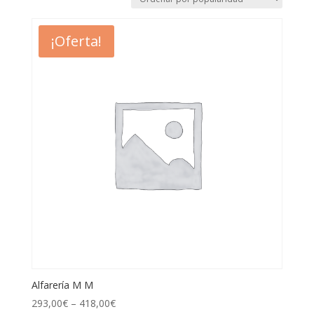
¡Oferta!
Alfarería M M
293,00
€
–
418,00
€