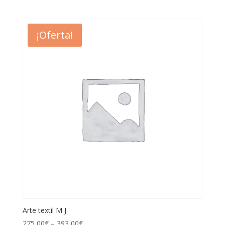
¡Oferta!
Arte textil M J
275,00
€
–
393,00
€