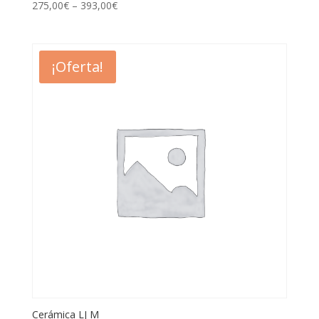
275,00
€
–
393,00
€
¡Oferta!
Cerámica LJ M