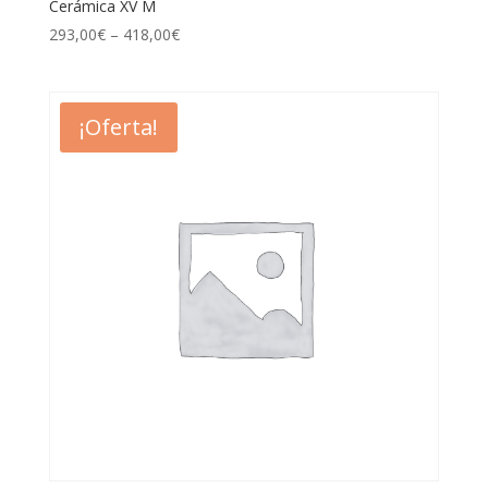
Cerámica XV M
293,00
€
–
418,00
€
¡Oferta!