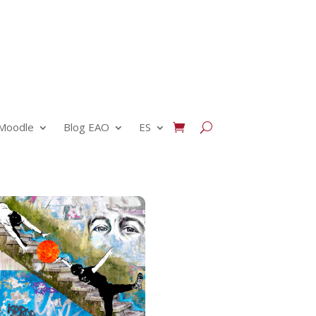
Moodle
Blog EAO
ES