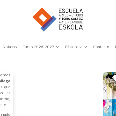
Noticias
Curso 2026-2027
Biblioteca
Contacto
hemos
ollage
as que
on las
bismo,
nte.
umnado