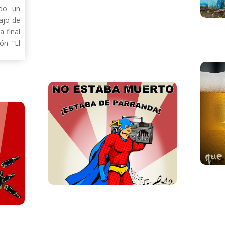
ado un
bajo de
 final
ón “El