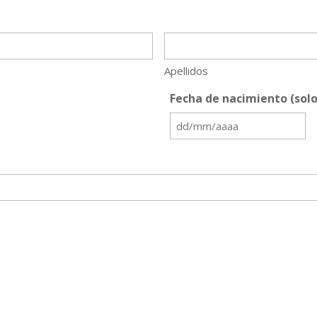
Apellidos
Fecha de nacimiento (sol
DD
barra
MM
barra
AAAA