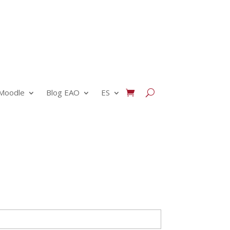
Moodle
Blog EAO
ES