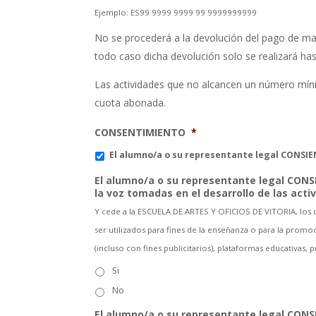
Ejemplo: ES99 9999 9999 99 9999999999
No se procederá a la devolución del pago de mat
todo caso dicha devolución solo se realizará has
Las actividades que no alcancen un número mínim
cuota abonada.
CONSENTIMIENTO
*
El alumno/a o su representante legal CONSIEN
El alumno/a o su representante legal CONS
la voz tomadas en el desarrollo de las acti
Y cede a la ESCUELA DE ARTES Y OFICIOS DE VITORIA, los de
ser utilizados para fines de la enseñanza o para la promoc
(incluso con fines publicitarios), plataformas educativas,
Si
No
El alumno/a o su representante legal CONSI