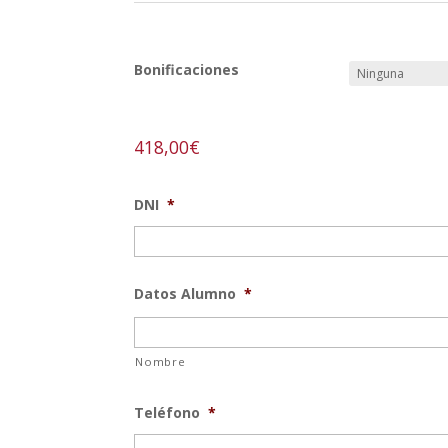
REF:
cuero-n
Bonificaciones
418,00
€
DNI
*
Datos Alumno
*
Nombre
Teléfono
*