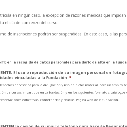
rícula en ningún caso, a excepción de razones médicas que impidan i
ta el día de comienzo del curso.
o de inscripciones podrán ser suspendidas. En este caso, a las perso
TE en la recogida de datos personales para darlo de alta en la Funda
IENTE: El uso o reproducción de su imagen personal en fotogr
vidades vinculadas a la Fundación
*
rechos necesarios para la divulgación y uso de dicho material, para un ámbito ter
ión de cursos impartidos en La fundación y en los siguientes formatos: catálogos de
 presentaciones educativas, conferencias y charlas. Página web de la fundación.
ENTEN la cesión de su mail y teléfono para hacerle llegar inf