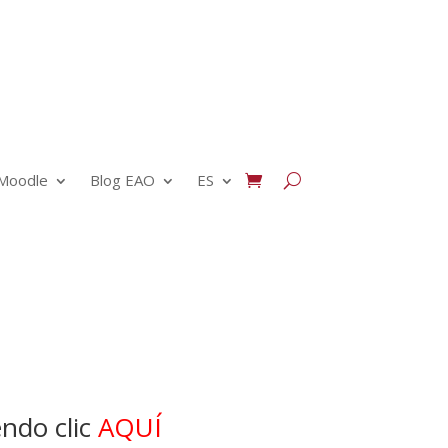
Moodle
Blog EAO
ES
endo clic
AQUÍ