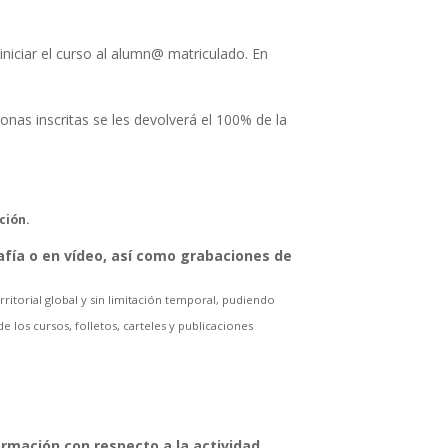
niciar el curso al alumn@ matriculado. En
nas inscritas se les devolverá el 100% de la
ción.
afía o en vídeo, así como grabaciones de
ritorial global y sin limitación temporal, pudiendo
 los cursos, folletos, carteles y publicaciones
ormación con respecto a la actividad