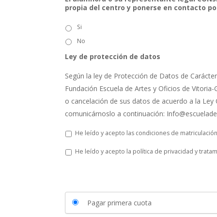
propia del centro y ponerse en contacto po
Si
No
Ley de protección de datos
Según la ley de Protección de Datos de Carácter 
Fundación Escuela de Artes y Oficios de Vitoria-G
o cancelación de sus datos de acuerdo a la Ley 
comunicárnoslo a continuación: Info@escuelade
L
He leído y acepto las condiciones de matriculació
e
y
P
He leído y acepto la política de privacidad y trata
d
o
e
l
p
í
r
t
o
i
t
c
Pagar primera cuota
e
a