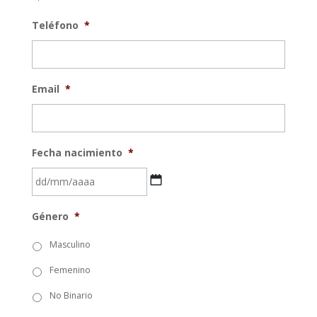
Teléfono
*
Email
*
Fecha nacimiento
*
DD
Género
*
barra
MM
Masculino
barra
Femenino
AAAA
No Binario