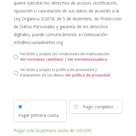
quiere ejercitar los derechos de acceso, rectificación,
oposición o cancelación de sus datos de acuerdo a la
Ley Orgánica 3/2018, de 5 de diciembre, de Protección
de Datos Personales y garantía de los derechos
digitales, puede comunicárnoslo a continuación:
Info@escueladeartes.org
L
He leído y acepto las condiciones de matriculación.
e
Ver normativa castellano
|
Ver normativa euskera
y
P
He leído y acepto la política de privacidad y
d
o
tratamiento de los datos.
Ver política de privacidad
e
l
p
í
r
t
o
i
t
c
e
Pago completo
a
c
d
c
Pagar primera cuota
e
i
p
ó
r
n
Pagar sólo la primera cuota de
100,00
€
.
i
d