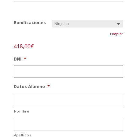
REF:
grabado-lx-n
Bonificaciones
Limpiar
418,00
€
DNI
*
Datos Alumno
*
Nombre
Apellidos