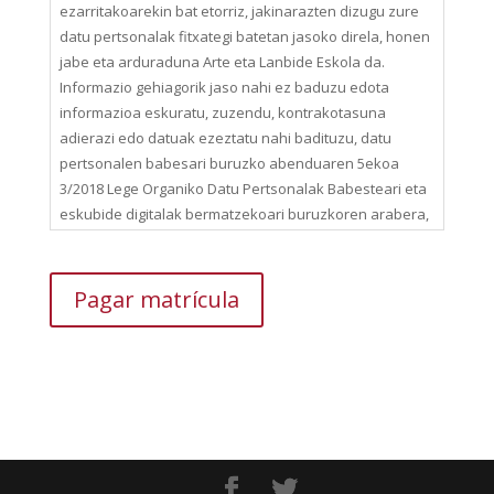
ezarritakoarekin bat etorriz, jakinarazten dizugu zure
datu pertsonalak fitxategi batetan jasoko direla, honen
jabe eta arduraduna Arte eta Lanbide Eskola da.
Informazio gehiagorik jaso nahi ez baduzu edota
informazioa eskuratu, zuzendu, kontrakotasuna
adierazi edo datuak ezeztatu nahi badituzu, datu
pertsonalen babesari buruzko abenduaren 5ekoa
3/2018 Lege Organiko Datu Pertsonalak Babesteari eta
eskubide digitalak bermatzekoari buruzkoren arabera,
honako hau esan dezakezu:info@escueladeartes.org
Según la ley de Protección de Datos de Carácter
Pagar matrícula
personal, se le advierte que sus datos personales se
incluirán en un fichero cuyo titular y responsable es la
Escuela de Artes y Oficios. Si no desea recibir más
información o bien quiere ejercitar los derechos de
acceso, rectificación, oposición o cancelación de sus
datos de acuerdo a la Ley Orgánica 3/2018, de 5 de
diciembre, de Protección de Datos Personales y
garantía de los derechos digitales, puede