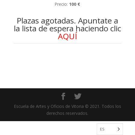
Precio:
100 €
Plazas agotadas. Apuntate a
la lista de espera haciendo clic
AQUÍ
REF:
la-meta-es-el-camino
Escuela de Artes y Oficios de Vitoria © 2021. Todos los
derechos reservados.
ES