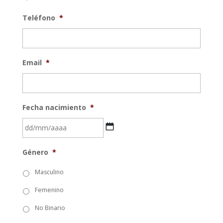
Teléfono
*
Email
*
Fecha nacimiento
*
DD
Género
*
barra
MM
Masculino
barra
Femenino
AAAA
No Binario