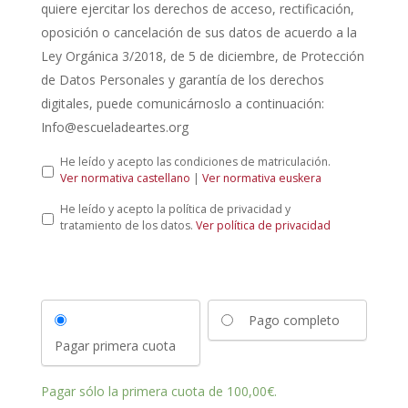
quiere ejercitar los derechos de acceso, rectificación,
oposición o cancelación de sus datos de acuerdo a la
Ley Orgánica 3/2018, de 5 de diciembre, de Protección
de Datos Personales y garantía de los derechos
digitales, puede comunicárnoslo a continuación:
Info@escueladeartes.org
L
He leído y acepto las condiciones de matriculación.
e
Ver normativa castellano
|
Ver normativa euskera
y
P
He leído y acepto la política de privacidad y
d
o
tratamiento de los datos.
Ver política de privacidad
e
l
p
í
r
t
o
i
t
c
e
Pago completo
a
c
d
c
Pagar primera cuota
e
i
p
ó
r
n
Pagar sólo la primera cuota de
100,00
€
.
i
d