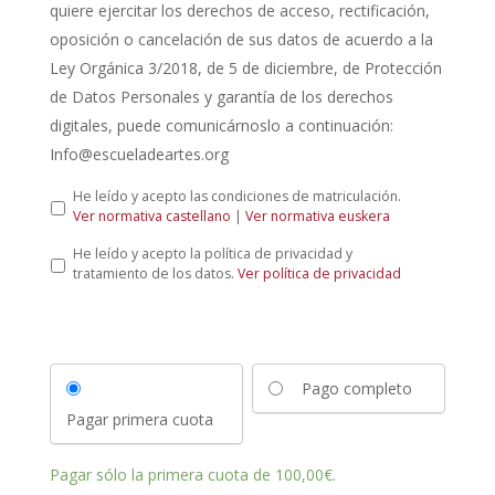
quiere ejercitar los derechos de acceso, rectificación,
oposición o cancelación de sus datos de acuerdo a la
Ley Orgánica 3/2018, de 5 de diciembre, de Protección
de Datos Personales y garantía de los derechos
digitales, puede comunicárnoslo a continuación:
Info@escueladeartes.org
L
He leído y acepto las condiciones de matriculación.
e
Ver normativa castellano
|
Ver normativa euskera
y
P
He leído y acepto la política de privacidad y
d
o
tratamiento de los datos.
Ver política de privacidad
e
l
p
í
r
t
o
i
t
c
e
Pago completo
a
c
d
c
Pagar primera cuota
e
i
p
ó
r
n
Pagar sólo la primera cuota de
100,00
€
.
i
d