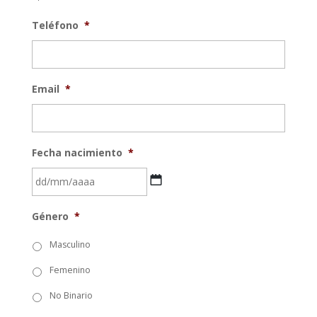
Teléfono
*
Email
*
Fecha nacimiento
*
DD
Género
*
barra
MM
Masculino
barra
Femenino
AAAA
No Binario