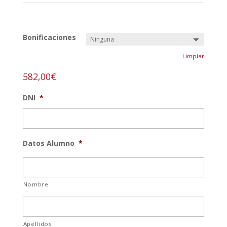
REF:
taller-abierto-n
Bonificaciones
Limpiar
582,00
€
DNI
*
Datos Alumno
*
Nombre
Apellidos