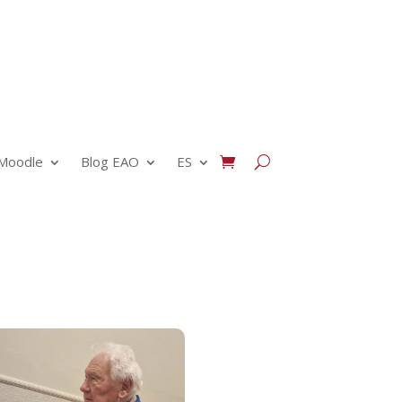
Moodle
Blog EAO
ES