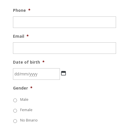
Phone
*
Email
*
Date of birth
*
DD
Gender
*
bar
MM
Male
bar
Female
YYYYY
No Binario