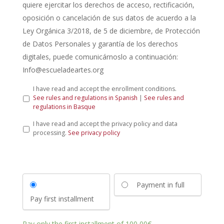
quiere ejercitar los derechos de acceso, rectificación,
oposición o cancelación de sus datos de acuerdo a la
Ley Orgánica 3/2018, de 5 de diciembre, de Protección
de Datos Personales y garantía de los derechos
digitales, puede comunicárnoslo a continuación:
Info@escueladeartes.org
L
I have read and accept the enrollment conditions.
e
See rules and regulations in Spanish
|
See rules and
y
regulations in Basque
d
P
I have read and accept the privacy policy and data
e
r
processing.
See privacy policy
p
i
r
v
o
a
t
c
e
y
c
Payment in full
P
c
o
i
Pay first installment
l
ó
i
n
c
d
Pay only the first installment of
100,00
€
.