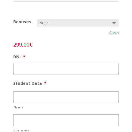
REF:
arte-joven-j
Bonuses
Clean
299,00
€
DNI
*
Student Data
*
Name
Surname