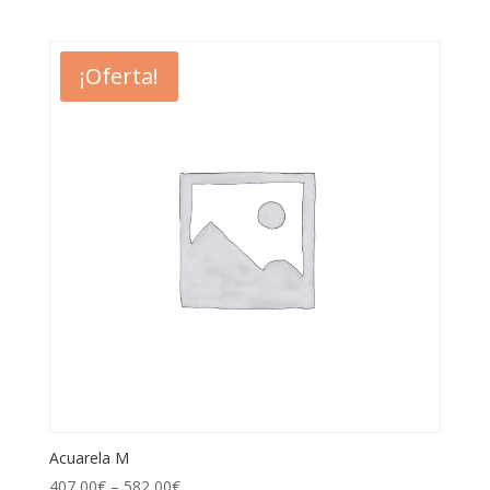
¡Oferta!
Acuarela M
407,00
€
–
582,00
€