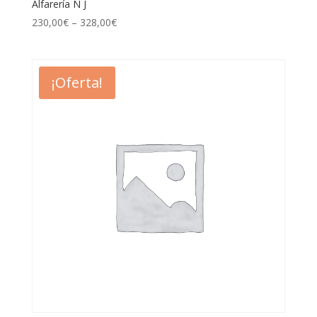
Alfarería N J
230,00
€
–
328,00
€
¡Oferta!