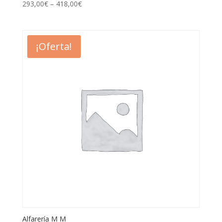
293,00
€
–
418,00
€
¡Oferta!
Alfarería M M