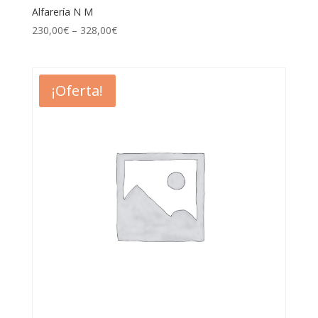
Alfarería N M
230,00
€
–
328,00
€
¡Oferta!