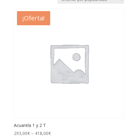
¡Oferta!
Acuarela 1 y 2 T
293,00
€
–
418,00
€